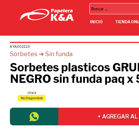
INICIO
TIENDA ON
KYA002123
Sorbetes ➔ Sin funda
Sorbetes plasticos GR
NEGRO sin funda paq x 
STOCK
No Disponible
+ AGREGAR AL