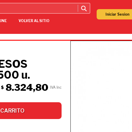
Iniciar Sesion
LINE
VOLVER AL SITIO
UESOS
500 u.
8.324,80
$
IVA Inc
 CARRITO