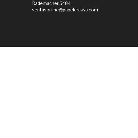
Rademacher 5484
ventasonline@papelerakya.com