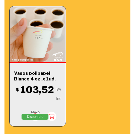
Vasos polipapel
Blanco 4 oz. x 1ud.
caja x 2400 u
103,52
$
IVA
Inc
STOCK
Disponible