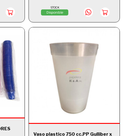
STOCK
Disponible
LORES
Vaso plastico 750 cc.PP Gulliber x