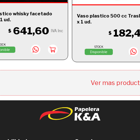
stico whisky facetado
Vaso plastico 500 cc Tras
1 ud.
x 1 ud.
641,60
182,
$
IVA Inc
$
TOCK
STOCK
onible
Disponible
Ver mas produc