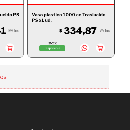
lucido PS
Vaso plastico 1000 cc Traslucido
PS x1 ud.
41
334,87
$
IVA Inc
IVA Inc
STOCK
Disponible
tos