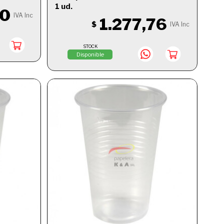
1 ud.
60
IVA Inc
1.277,76
$
IVA Inc
STOCK
Disponible