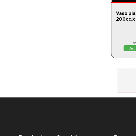
Vaso pla
200cc.x 
S
Disp