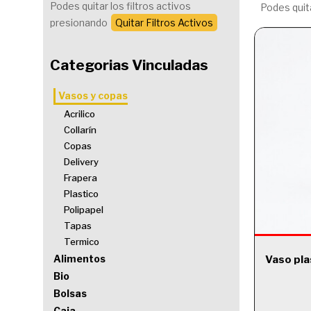
Podes quitar los filtros activos
Podes quita
presionando
Quitar Filtros Activos
Categorias Vinculadas
Vasos y copas
Acrilico
Collarín
Copas
Delivery
Frapera
Plastico
Polipapel
Tapas
Termico
Alimentos
Vaso pla
Bio
Bolsas
Caja