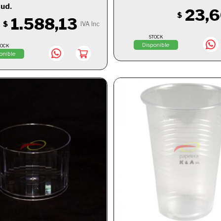
 ud.
23,
$
1.588,13
$
IVA Inc
STOCK
Disponible
TOCK
onible