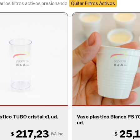
r los filtros activos presionando
Quitar Filtros Activos
stico TUBO cristal x1 ud.
Vaso plastico Blanco PS 70
ud.
217,23
25,
$
$
IVA Inc