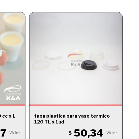
 cc x 1
tapa plastica para vaso termico
120 TL x 1ud
17
50,34
$
IVA Inc
IVA Inc